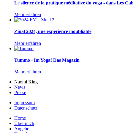
Le silence de la pratique méditative du yoga - dans Les Ca
Mehr erfahren
Zinal 2024, une expérience inoubliable
Mehr erfahren
Tummo - Im Yoga! Das Magazin
Mehr erfahren
Naomi King
News
Presse
Impressum
Datenschutz
Home
Über mich
Angebot